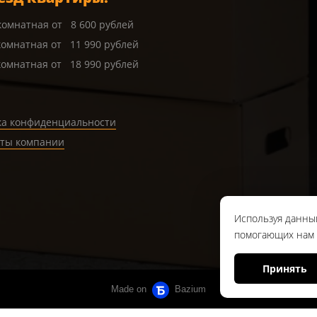
 комнатная от 8 600 рублей
комнатная от 11 990 рублей
комнатная от 18 990 рублей
ка конфиденциальности
иты компании
Используя данный
помогающих нам с
Принять
Made on
Bazium