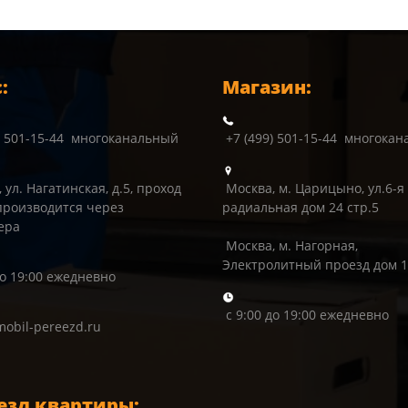
:
Магазин:
) 501-15-44 многоканальный
+7 (499) 501-15-44 многока
 ул. Нагатинская, д.5, проход
Москва, м. Царицыно, ул.6-я
производится через
радиальная дом 24 стр.5
ера
Москва, м. Нагорная,
Электролитный проезд дом 
до 19:00 ежедневно
с 9:00 до 19:00 ежедневно
obil-pereezd.ru
езд квартиры: