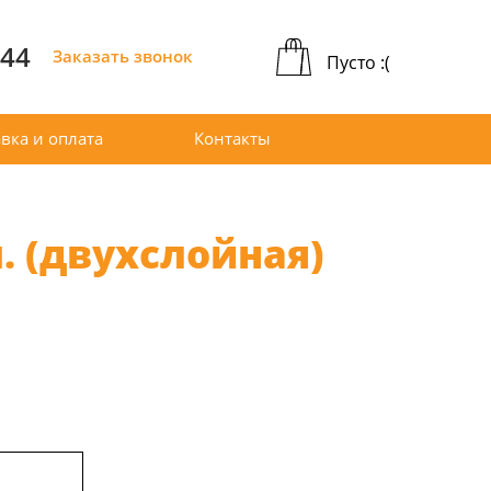
-44
Заказать звонок
Пусто :(
вка и оплата
Контакты
. (двухслойная)