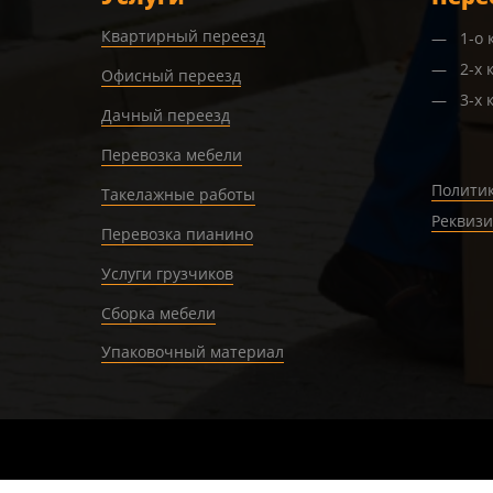
Квартирный переезд
1-о
2-х 
Офисный переезд
3-х 
Дачный переезд
Перевозка мебели
Полити
Такелажные работы
Реквиз
Перевозка пианино
Услуги грузчиков
Сборка мебели
Упаковочный материал
Verification: cfcee56e55563d5b