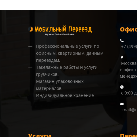
Офис
Профессиональные услуги по
+7 (499
офисным, квартирным, дачным
переездам.
Москва,
Такелажные работы и услуги
в офис 
грузчиков.
менедж
Магазин упаковочных
материалов
с 9:00 
Индивидуальное хранение
mail@m
Услуги
Пере