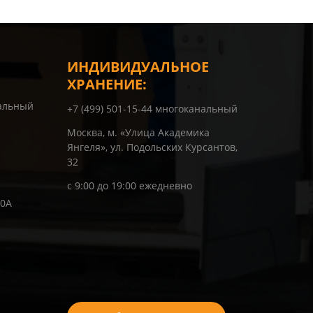
ИНДИВИДУАЛЬНОЕ
ХРАНЕНИЕ:
нальный
+7 (499) 501-15-44 многоканальный
Москва, м. «Улица Академика
Янгеля», ул. Подольских Курсантов,
32
с 9:00 до 19:00 ежедневно
10А