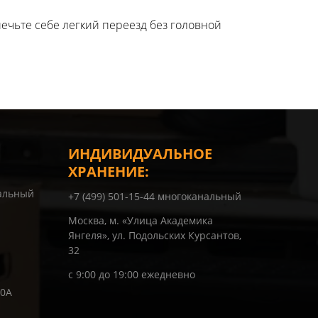
печьте себе легкий переезд без головной
ИНДИВИДУАЛЬНОЕ
ХРАНЕНИЕ:
нальный
+7 (499) 501-15-44 многоканальный
Москва, м. «Улица Академика
Янгеля», ул. Подольских Курсантов,
32
с 9:00 до 19:00 ежедневно
10А