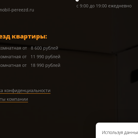
с 9:00 до 19:00 ежедневно
obil-pereezd.ru
езд квартиры:
 комнатная от 8 600 рублей
комнатная от 11 990 рублей
комнатная от 18 990 рублей
ка конфиденциальности
иты компании
Используя данный