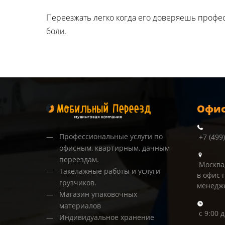
Переезжать легко когда его доверяешь профес
боли.
Офис
Профессиональные услуги по
+7 (499
офисным, квартирным, дачным
переездам.
Москва,
Такелажные работы и услуги
в офис 
грузчиков.
менедж
Магазин упаковочных
материалов
с 9:00 
Индивидуальное хранение