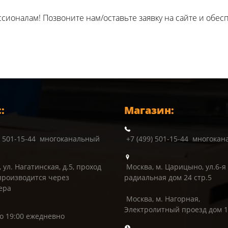
сионалам! Позвоните нам/оставьте заявку на сайте и обес
:
Магазин:
) 501-15-44 многоканальный
+7 (499) 501-15-44 многока
 ул. Нагатинская, д.5, проход
Москва, м. Царицыно, ул.6-я
производится через
радиальная дом 24 стр.5
ера
Москва, м. Нагорная,
Электролитный проезд дом 
до 19:00 ежедневно