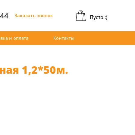
-44
Заказать звонок
Пусто :(
вка и оплата
Контакты
ая 1,2*50м.