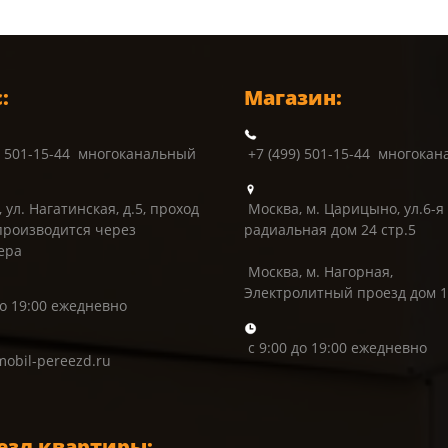
:
Магазин:
) 501-15-44 многоканальный
+7 (499) 501-15-44 многока
 ул. Нагатинская, д.5, проход
Москва, м. Царицыно, ул.6-я
производится через
радиальная дом 24 стр.5
ера
Москва, м. Нагорная,
Электролитный проезд дом 
до 19:00 ежедневно
с 9:00 до 19:00 ежедневно
obil-pereezd.ru
езд квартиры: