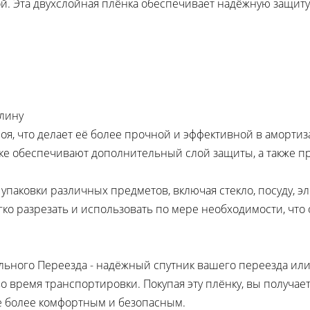
й. Эта двухслойная плёнка обеспечивает надёжную защиту
длину
лоя, что делает её более прочной и эффективной в амортиз
ёнке обеспечивают дополнительный слой защиты, а также 
паковки различных предметов, включая стекло, посуду, эл
легко разрезать и использовать по мере необходимости, ч
льного Переезда - надёжный спутник вашего переезда или
о время транспортировки. Покупая эту плёнку, вы получа
е более комфортным и безопасным.