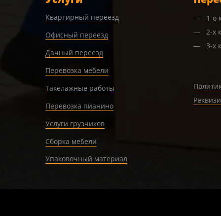
Квартирный переезд
1-о
2-х 
Офисный переезд
3-х 
Дачный переезд
Перевозка мебели
Полити
Такелажные работы
Реквиз
Перевозка пианино
Услуги грузчиков
Сборка мебели
Упаковочный материал
Verification: cfcee56e55563d5b