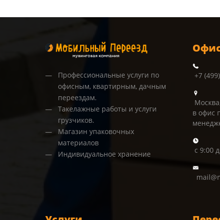
Офис
Профессиональные услуги по
+7 (499
офисным, квартирным, дачным
переездам.
Москва,
Такелажные работы и услуги
в офис 
грузчиков.
менедж
Магазин упаковочных
материалов
с 9:00 
Индивидуальное хранение
mail@m
Услуги
Пере