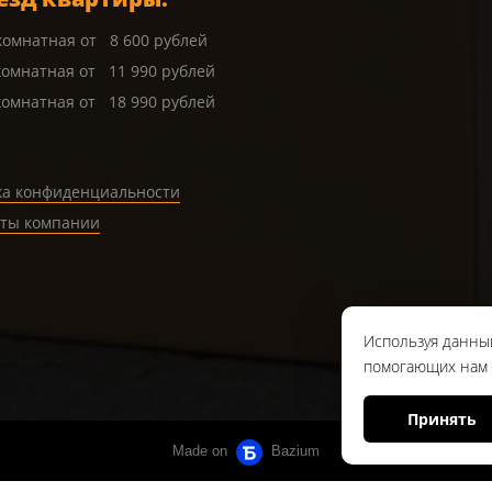
 комнатная от 8 600 рублей
комнатная от 11 990 рублей
комнатная от 18 990 рублей
ка конфиденциальности
иты компании
Используя данный
помогающих нам с
Принять
Made on
Bazium