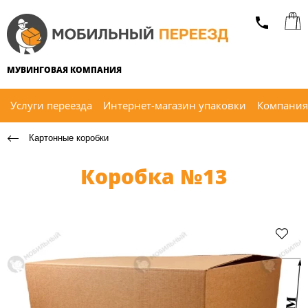
МУВИНГОВАЯ КОМПАНИЯ
Услуги переезда
Интернет-магазин упаковки
Компания
Картонные коробки
Коробка №13