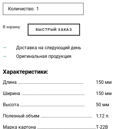
Количество:
В корзину
БЫСТРЫЙ ЗАКАЗ
Доставка на следующий день
Оригинальная продукция
Характеристики:
Длина .........................................................
150 мм
Ширина .......................................................
150 мм
Высота ........................................................
50 мм
Полезный объем .............................................
1,12 л.
Марка картона ...................................................
Т-22В