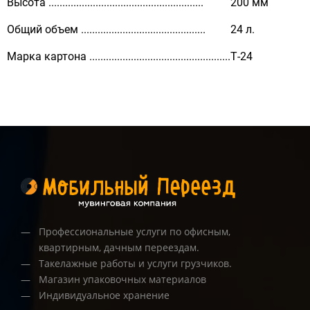
Высота ........................................................
200 мм
Общий объем .............................................
24 л.
Марка картона ...................................................
Т-24
Профессиональные услуги по офисным,
квартирным, дачным переездам.
Такелажные работы и услуги грузчиков.
Магазин упаковочных материалов
Индивидуальное хранение